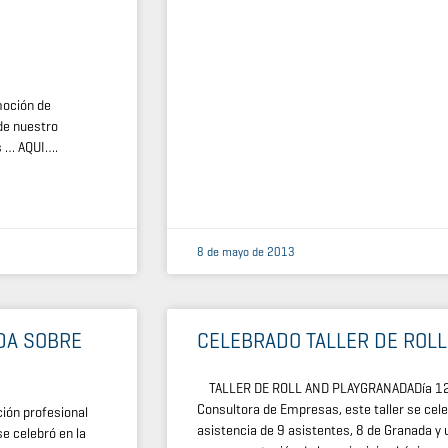
moción de
de nuestro
s … AQUI….
8 de mayo de 2013
DA SOBRE
CELEBRADO TALLER DE ROLL
TALLER DE ROLL AND PLAYGRANADADía 12 d
Consultora de Empresas, este taller se celeb
ión profesional
asistencia de 9 asistentes, 8 de Granada y 
se celebró en la