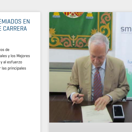
Página
Página
Página
Página
EMIADOS EN
E CARRERA
ros de
les y los Mejores
y al esfuerzo
 las principales