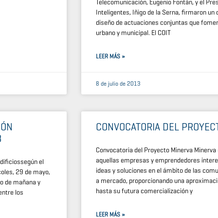
Telecomunicación, Eugenio Fontán, y el Pre
Inteligentes, Iñigo de la Serna, firmaron u
diseño de actuaciones conjuntas que fomen
urbano y municipal. El COIT
LEER MÁS »
8 de julio de 2013
IÓN
CONVOCATORIA DEL PROYEC
3
Convocatoria del Proyecto Minerva Minerva 
aquellas empresas y emprendedores interes
dificiossegún el
ideas y soluciones en el ámbito de las com
s, 29 de mayo,
a mercado, proporcionando una aproximació
uno de mañana y
hasta su futura comercialización y
entre los
LEER MÁS »