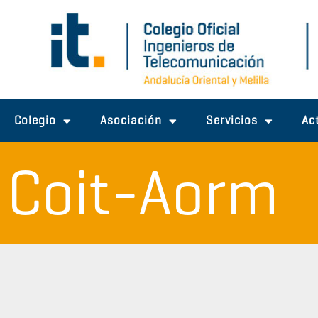
Ir
al
contenido
Colegio
Asociación
Servicios
Ac
Coit-Aorm