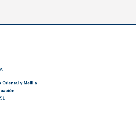
es
Oriental y Melilla
icación
 51