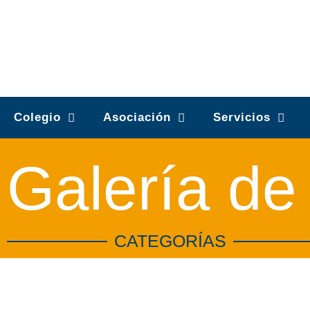
Ir
al
contenido
Colegio
Asociación
Servicios
Galería de
CATEGORÍAS