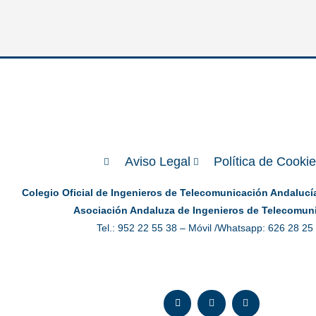
Aviso Legal
Política de Cooki
Colegio Oficial de Ingenieros de Telecomunicación Andalucía 
Asociación Andaluza de Ingenieros de Telecomun
Tel.: 952 22 55 38 – Móvil /Whatsapp: 626 28 25
E
L
I
n
i
n
v
n
s
e
k
t
l
e
a