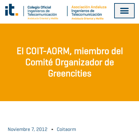
Ir
al
contenido
El COIT-AORM, miembro del
Comité Organizador de
Greencities
Noviembre 7, 2012
Coitaorm