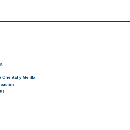
es
Oriental y Melilla
icación
 51