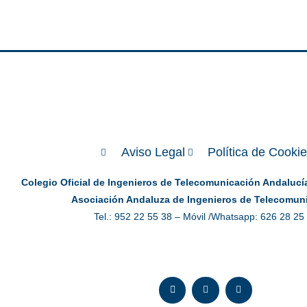
Aviso Legal
Política de Cooki
Colegio Oficial de Ingenieros de Telecomunicación Andalucía 
Asociación Andaluza de Ingenieros de Telecomun
Tel.: 952 22 55 38 – Móvil /Whatsapp: 626 28 25
E
L
I
n
i
n
v
n
s
e
k
t
l
e
a