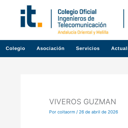
Ir
al
contenido
Colegio
Asociación
Servicios
Actual
VIVEROS GUZMAN
Por
coitaorm
/
26 de abril de 2026