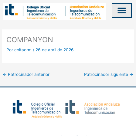
Ir
al
contenido
COMPANYON
Por
coitaorm
/
26 de abril de 2026
←
Patrocinador anterior
Patrocinador siguiente
→