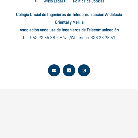
Aviso Legal
Política de Cookies
Colegio Oficial de Ingenieros de Telecomunicación Andalucía
Oriental y Melilla
Asociación Andaluza de Ingenieros de Telecomunicación
Tel.: 952 22 55 38 – Móvil /Whatsapp: 626 28 25 51
E
L
I
n
i
n
v
n
s
e
k
t
l
e
a
o
d
g
p
i
r
e
n
a
m