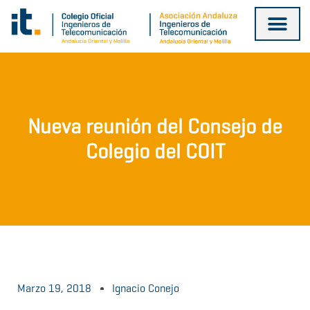
Ir
al
contenido
Nueva reunión del Consejo de
Colegio del COIT
Marzo 19, 2018
Ignacio Conejo