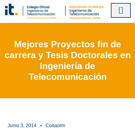
Ir
al
contenido
Mejores Proyectos fin de
carrera y Tesis Doctorales en
Ingeniería de
Telecomunicación
Junio 3, 2014
Coitaorm