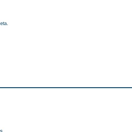
eta.
es