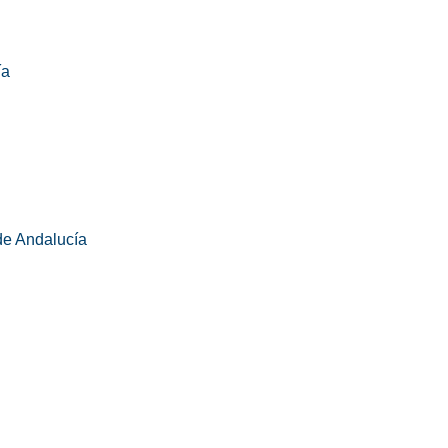
ía
de Andalucía