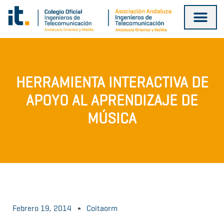
Ir
al
contenido
HERRAMIENTA INTERACTIVA DE
APOYO AL APRENDIZAJE DE
MÚSICA
Febrero 19, 2014
Coitaorm