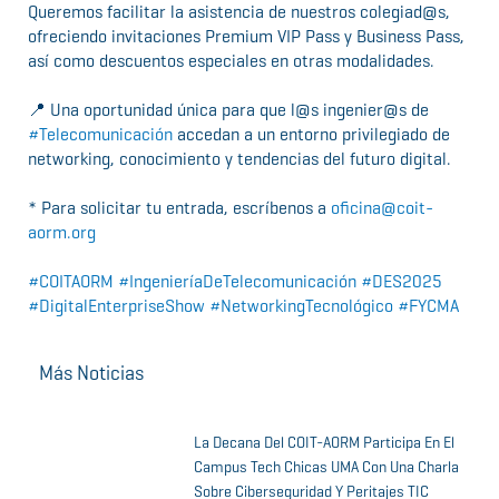
Queremos facilitar la asistencia de nuestros colegiad@s,
ofreciendo invitaciones Premium VIP Pass y Business Pass,
así como descuentos especiales en otras modalidades.
📍 Una oportunidad única para que l@s ingenier@s de
#Telecomunicación
accedan a un entorno privilegiado de
networking, conocimiento y tendencias del futuro digital.
* Para solicitar tu entrada, escríbenos a
oficina@coit-
aorm.org
#COITAORM
#IngenieríaDeTelecomunicación
#DES2025
#DigitalEnterpriseShow
#NetworkingTecnológico
#FYCMA
Más Noticias
La Decana Del COIT-AORM Participa En El
Campus Tech Chicas UMA Con Una Charla
Sobre Ciberseguridad Y Peritajes TIC