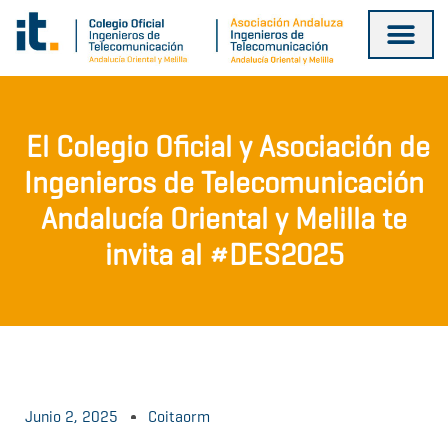
Ir
al
contenido
El Colegio Oficial y Asociación de
Ingenieros de Telecomunicación
Andalucía Oriental y Melilla te
invita al #DES2025
Junio 2, 2025
Coitaorm