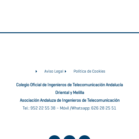
Aviso Legal
Política de Cookies
Colegio Oficial de Ingenieros de Telecomunicación Andalucía
Oriental y Melilla
Asociación Andaluza de Ingenieros de Telecomunicación
Tel.: 952 22 55 38 – Móvil /Whatsapp: 626 28 25 51
E
L
I
n
i
n
v
n
s