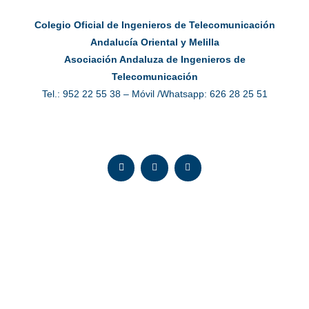
Colegio Oficial de Ingenieros de Telecomunicación
Andalucía Oriental y Melilla
Asociación Andaluza de Ingenieros de
Telecomunicación
Tel.: 952 22 55 38 – Móvil /Whatsapp: 626 28 25 51
E
L
I
n
i
n
v
n
s
e
k
t
l
e
a
o
d
g
p
i
r
e
n
a
m