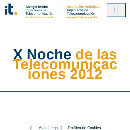
Ir
al
contenido
X Noche
de las
Telecomunicac
iones 2012
Aviso Legal
Política de Cookies