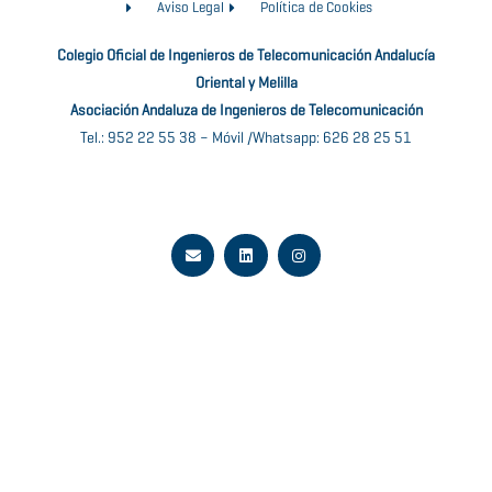
Aviso Legal
Política de Cookies
Colegio Oficial de Ingenieros de Telecomunicación Andalucía
Oriental y Melilla
Asociación Andaluza de Ingenieros de Telecomunicación
Tel.: 952 22 55 38 – Móvil /Whatsapp: 626 28 25 51
E
L
I
n
i
n
v
n
s
e
k
t
l
e
a
o
d
g
p
i
r
e
n
a
m