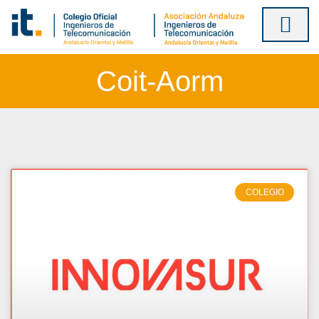
Ir
al
contenido
Coit-Aorm
COLEGIO