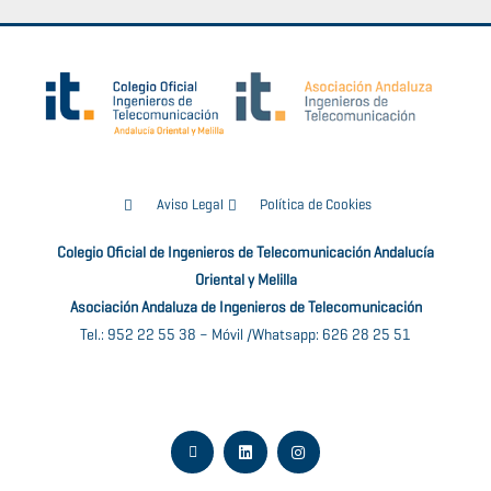
Aviso Legal
Política de Cookies
Colegio Oficial de Ingenieros de Telecomunicación Andalucía
Oriental y Melilla
Asociación Andaluza de Ingenieros de Telecomunicación
Tel.: 952 22 55 38 – Móvil /Whatsapp: 626 28 25 51
E
L
I
n
i
n
v
n
s
e
k
t
l
e
a
o
d
g